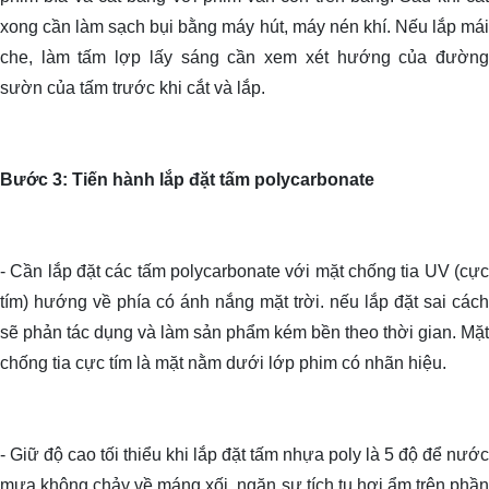
xong cần làm sạch bụi bằng máy hút, máy nén khí. Nếu lắp mái
che, làm tấm lợp lấy sáng cần xem xét hướng của đường
sườn của tấm trước khi cắt và lắp.
Bước 3: Tiến hành lắp đặt tấm polycarbonate
- Cần lắp đặt các tấm polycarbonate với mặt chống tia UV (cực
tím) hướng về phía có ánh nắng mặt trời. nếu lắp đặt sai cách
sẽ phản tác dụng và làm sản phẩm kém bền theo thời gian. Mặt
chống tia cực tím là mặt nằm dưới lớp phim có nhãn hiệu.
- Giữ độ cao tối thiểu khi lắp đặt tấm nhựa poly là 5 độ để nước
mưa không chảy về máng xối, ngăn sự tích tụ hơi ẩm trên phần