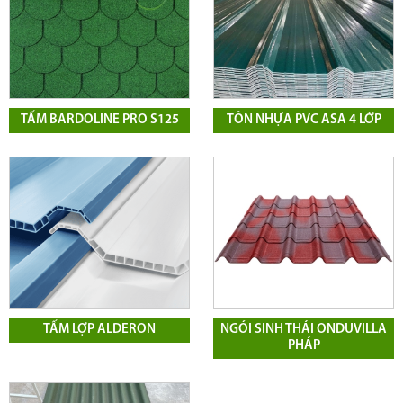
TẤM BARDOLINE PRO S125
TÔN NHỰA PVC ASA 4 LỚP
TẤM LỢP ALDERON
NGÓI SINH THÁI ONDUVILLA
PHÁP