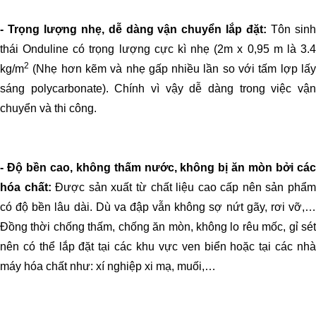
- Trọng lượng nhẹ, dễ dàng vận chuyển lắp đặt:
Tôn sin
thái Onduline có trọng lượng cực kì nhẹ (2m x 0,95 m là 3.4
2
kg/m
(Nhẹ hơn kẽm và nhẹ gấp nhiều lần so với tấm lợp lấy
sáng polycarbonate). Chính vì vậy dễ dàng trong việc vận
chuyển và thi công.
- Độ bền cao, không thấm nước, không bị ăn mòn bởi các
hóa chất:
Được sản xuất từ chất liệu cao cấp nên sản phẩ
có độ bền lâu dài. Dù va đập vẫn không sợ nứt gãy, rơi vỡ,…
Đồng thời chống thấm, chống ăn mòn, không lo rêu mốc, gỉ sét
nên có thể lắp đặt tại các khu vực ven biển hoặc tại các nhà
máy hóa chất như: xí nghiệp xi mạ, muối,…