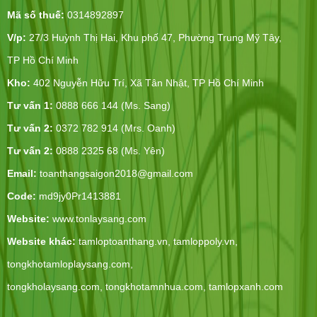
Mã số thuế:
0314892897
V/p:
27/3 Huỳnh Thị Hai, Khu phố 47, Phường Trung Mỹ Tây,
TP Hồ Chí Minh
Kho:
402 Nguyễn Hữu Trí, Xã Tân Nhật, TP Hồ Chí Minh
Tư vấn 1:
0888 666 144 (Ms. Sang)
Tư vấn 2:
0372 782 914 (Mrs. Oanh)
Tư vấn 2:
0888 2325 68 (Ms. Yên)
Email:
toanthangsaigon2018@gmail.com
Code:
md9jy0Pr1413881
Website:
www.tonlaysang.com
Website khác:
tamloptoanthang.vn,
tamloppoly.vn
,
tongkhotamloplaysang.com
,
tongkholaysang.com
,
tongkhotamnhua.com
,
tamlopxanh.com