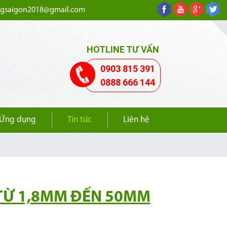
ngsaigon2018@gmail.com
HOTLINE TƯ VẤN
0903 815 391
0888 666 144
Ứng dụng
Tin tức
Liên hệ
 TỪ 1,8MM ĐẾN 50MM