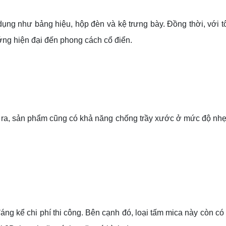
ng như bảng hiệu, hộp đèn và kệ trưng bày. Đồng thời, v
ới 
ướng hiện đại đến phong cách cổ điển.
ra, s
ản phẩm cũng có khả năng chống trầy xước ở mức độ nhẹ
đáng kể chi phí thi công. Bên cạnh đó, loại tấm mica này còn
có