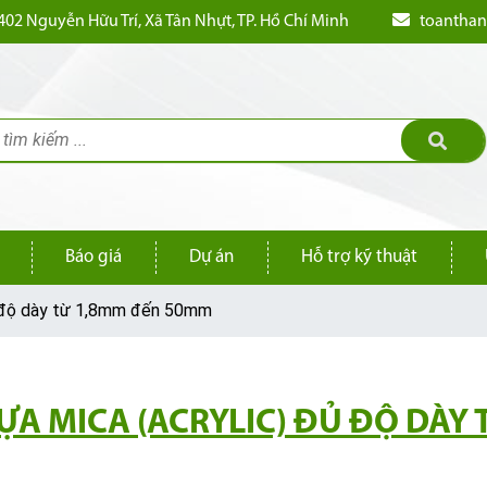
02 Nguyễn Hữu Trí, Xã Tân Nhựt, TP. Hồ Chí Minh
toantha
Báo giá
Dự án
Hỗ trợ kỹ thuật
ủ độ dày từ 1,8mm đến 50mm
A MICA (ACRYLIC) ĐỦ ĐỘ DÀY