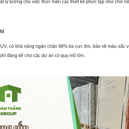
ất lý tưởng cho việc thực hiện các thiết kế phức tạp như chữ n
hí
 UV, có khả năng ngăn chặn 98% tia cực tím, bảo vệ màu sắc và 
i phí đáng kể cho các dự án có quy mô lớn.