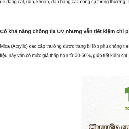
dễ dàng cắt, uốn, khoan, dán bằng các công cụ thông thường, r
Có khả năng chống tia UV nhưng vẫn tiết kiệm chi p
Mica (Acrylic) cao cấp thường được trang bị lớp phủ chống tia
liệu này vẫn có mức giá thấp hơn từ 30-50%, giúp tiết kiệm ch