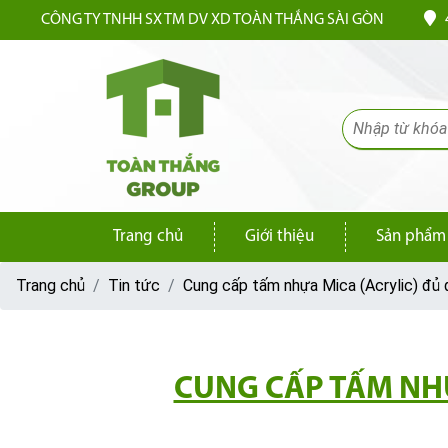
CÔNG TY TNHH SX TM DV XD TOÀN THẮNG SÀI GÒN
4
Trang chủ
Giới thiệu
Sản phẩm
Trang chủ
Tin tức
Cung cấp tấm nhựa Mica (Acrylic) đ
CUNG CẤP TẤM NHỰ