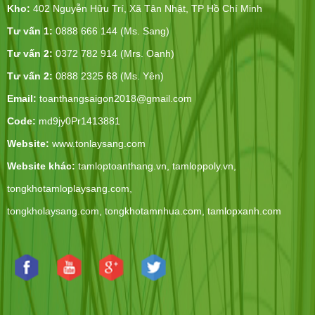
Kho:
402 Nguyễn Hữu Trí, Xã Tân Nhật, TP Hồ Chí Minh
Tư vấn 1:
0888 666 144 (Ms. Sang)
Tư vấn 2:
0372 782 914 (Mrs. Oanh)
Tư vấn 2:
0888 2325 68 (Ms. Yên)
Email:
toanthangsaigon2018@gmail.com
Code:
md9jy0Pr1413881
Website:
www.tonlaysang.com
Website khác:
tamloptoanthang.vn,
tamloppoly.vn
,
tongkhotamloplaysang.com
,
tongkholaysang.com
,
tongkhotamnhua.com
,
tamlopxanh.com