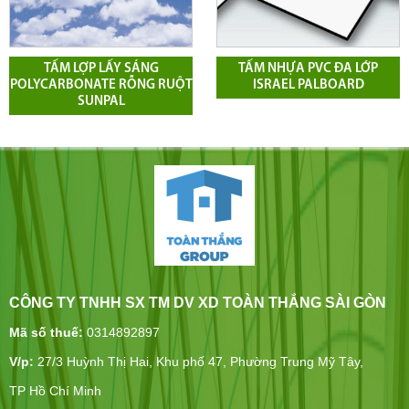
M LỢP LẤY SÁNG
TẤM NHỰA PVC ĐA LỚP
RBONATE RỖNG RUỘT
ISRAEL PALBOARD
POLYC
SUNPAL
CÔNG TY TNHH SX TM DV XD TOÀN THẮNG SÀI GÒN
Mã số thuế:
0314892897
V/p:
27/3 Huỳnh Thị Hai, Khu phố 47, Phường Trung Mỹ Tây,
TP Hồ Chí Minh