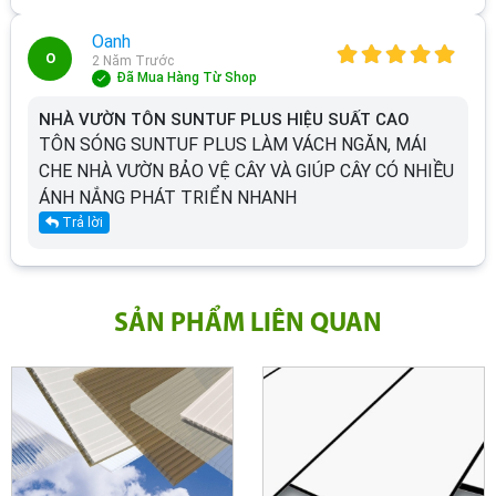
Oanh
O
2 Năm Trước
Đã Mua Hàng Từ Shop
NHÀ VƯỜN TÔN SUNTUF PLUS HIỆU SUẤT CAO
TÔN SÓNG SUNTUF PLUS LÀM VÁCH NGĂN, MÁI
CHE NHÀ VƯỜN BẢO VỆ CÂY VÀ GIÚP CÂY CÓ NHIỀU
ÁNH NẮNG PHÁT TRIỂN NHANH
Trả lời
SẢN PHẨM LIÊN QUAN